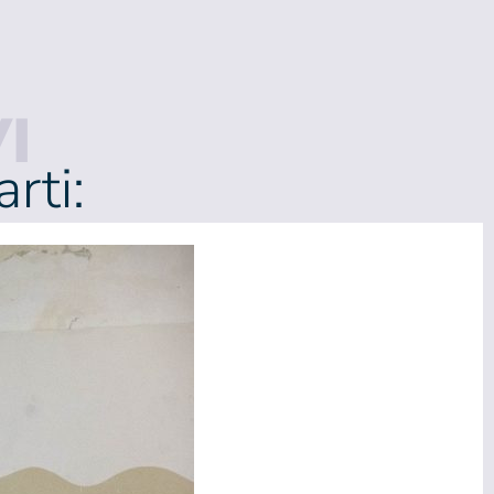
I
rti: