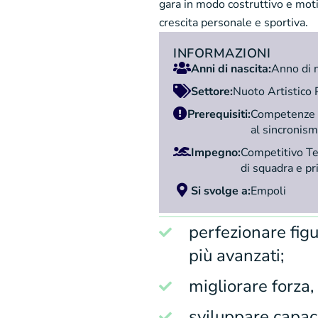
gara in modo costruttivo e moti
crescita personale e sportiva.
INFORMAZIONI
Anni di nascita:
Anno di n
Settore:
Nuoto Artistico
Prerequisiti:
Competenze di
al sincronism
Impegno:
Competitivo Ter
di squadra e pr
Si svolge a:
Empoli
perfezionare figu
più avanzati;
migliorare forza, 
sviluppare capaci