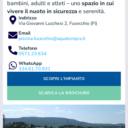
bambini, adulti e atleti – uno
spazio in cui
vivere il nuoto in sicurezza
e serenità.
Indirizzo
Via Giovanni Lucchesi 2, Fucecchio (FI)
Email
piscina.fucecchio@aquatempra.it
Telefono
0571.23.634
WhatsApp
334.61.70.931
SCOPRI L'IMPIANTO
SCARICA LA BROCHURE