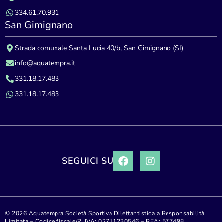
334.61.70.931
San Gimignano
Strada comunale Santa Lucia 40/b, San Gimignano (SI)
info@aquatempra.it
331.18.17.483
331.18.17.483
SEGUICI SU
©
2026 Aquatempra Società Sportiva Dilettantistica a Responsabilità
Limitata – Codice fiscale/P. IVA: 02711230546 – REA: 577498