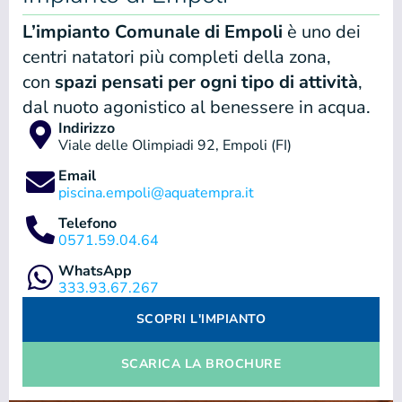
L’impianto Comunale di Empoli
è uno dei
centri natatori più completi della zona,
con
spazi pensati per ogni tipo di attività
,
dal nuoto agonistico al benessere in acqua.
Indirizzo
Viale delle Olimpiadi 92, Empoli (FI)
Email
piscina.empoli@aquatempra.it
Telefono
0571.59.04.64
WhatsApp
333.93.67.267
SCOPRI L'IMPIANTO
SCARICA LA BROCHURE