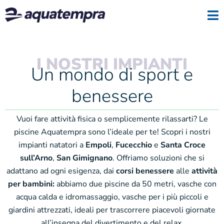
I NOSTRI IMPIANTI
Un mondo di sport e
benessere
Vuoi fare attività fisica o semplicemente rilassarti? Le
piscine Aquatempra sono l’ideale per te! Scopri i nostri
impianti natatori a
Empoli
,
Fucecchio
e
Santa Croce
sull’Arno
,
San Gimignano
. Offriamo soluzioni che si
adattano ad ogni esigenza, dai
corsi benessere
alle
attività
per bambini:
abbiamo due piscine da 50 metri, vasche con
acqua calda e idromassaggio, vasche per i più piccoli e
giardini attrezzati, ideali per trascorrere piacevoli giornate
all’insegna del divertimento e del relax.