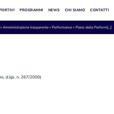
PORTIVI
PROGRAMMI
NEWS
CHI SIAMO
CONTATTI
»
Amministrazione trasparente
»
Performance
»
Piano della Perform[...]
-bis, d.lgs. n. 267/2000)