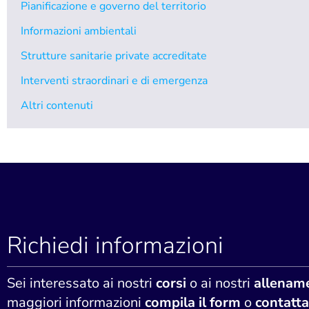
Pianificazione e governo del territorio
Informazioni ambientali
Strutture sanitarie private accreditate
Interventi straordinari e di emergenza
Altri contenuti
Richiedi informazioni
Sei interessato ai nostri
corsi
o ai nostri
allename
maggiori informazioni
compila il form
o
contatta