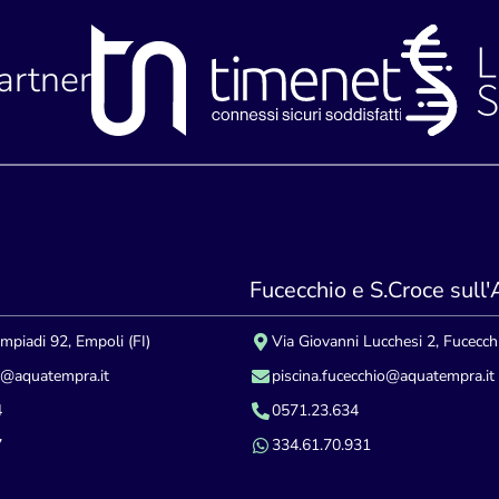
partner
Fucecchio e S.Croce sull
impiadi 92, Empoli (FI)
Via Giovanni Lucchesi 2, Fucecchi
i@aquatempra.it
piscina.fucecchio@aquatempra.it
4
0571.23.634
7
334.61.70.931