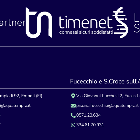
partner
Fucecchio e S.Croce sull
impiadi 92, Empoli (FI)
Via Giovanni Lucchesi 2, Fucecchi
i@aquatempra.it
piscina.fucecchio@aquatempra.it
4
0571.23.634
7
334.61.70.931