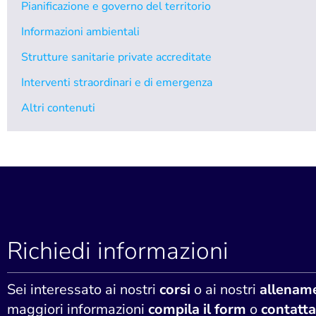
Pianificazione e governo del territorio
Informazioni ambientali
Strutture sanitarie private accreditate
Interventi straordinari e di emergenza
Altri contenuti
Richiedi informazioni
Sei interessato ai nostri
corsi
o ai nostri
allename
maggiori informazioni
compila il form
o
contatta