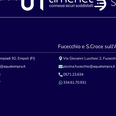
Fucecchio e S.Croce sull
impiadi 92, Empoli (FI)
Via Giovanni Lucchesi 2, Fucecchi
i@aquatempra.it
piscina.fucecchio@aquatempra.it
4
0571.23.634
7
334.61.70.931