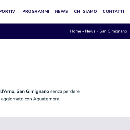
PORTIVI
PROGRAMMI
NEWS
CHI SIAMO
CONTATTI
Home
»
News
»
San Gimignano
ll’Arno
,
San Gimignano
senza perdere
a aggiornato con Aquatempra.