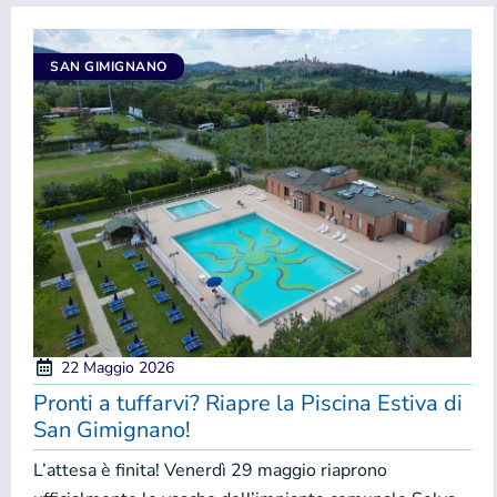
SAN GIMIGNANO
22 Maggio 2026
Pronti a tuffarvi? Riapre la Piscina Estiva di
San Gimignano!
L’attesa è finita! Venerdì 29 maggio riaprono