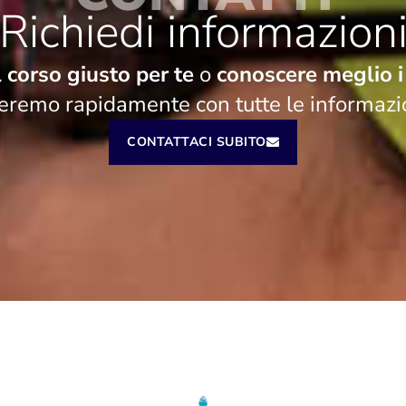
Richiedi informazion
l corso giusto per te
o
conoscere meglio i 
deremo rapidamente con tutte le informazio
CONTATTACI SUBITO