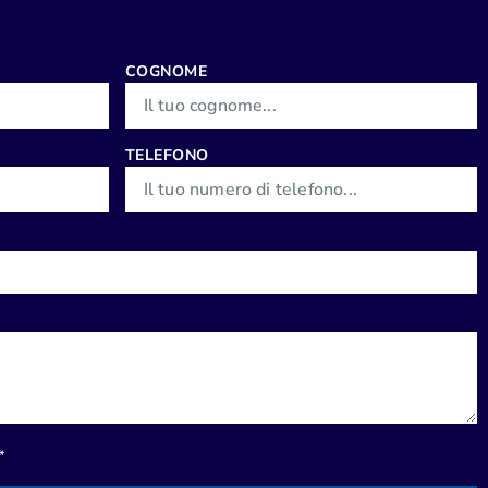
COGNOME
TELEFONO
*