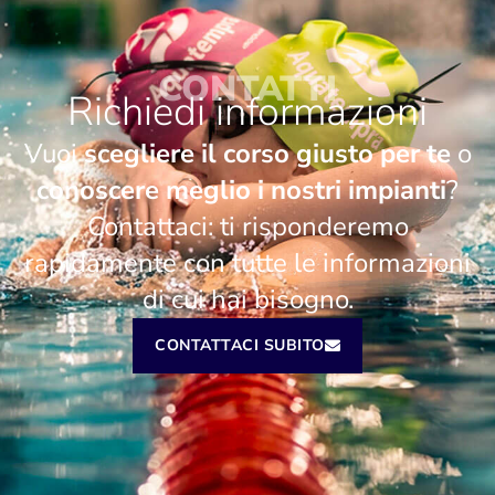
CONTATTI
Richiedi informazioni
Vuoi
scegliere il corso giusto per te
o
conoscere meglio i nostri impianti
?
Contattaci: ti risponderemo
rapidamente con tutte le informazioni
di cui hai bisogno.
CONTATTACI SUBITO